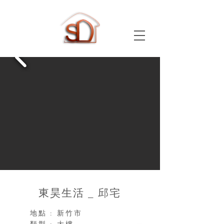
​東昊生活 _ 邱宅
地點 : 新竹市