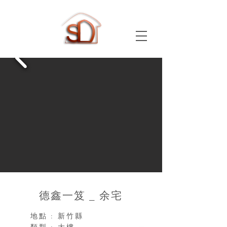
​德鑫一笈 _ 余宅
地點 : 新竹縣