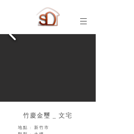
​竹慶金璽 _ 文宅
地點 : 新竹市