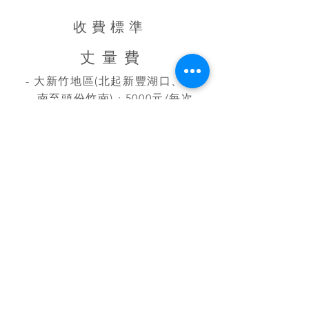
收費標準
​丈 量 費
- 大新竹地區(北起新豐湖口、
​ 南至頭份竹南) : 5000元/每次
- 外縣市 : 8000元/每次
(以上費用可於簽訂合約抵用)
​設 計 費
- 純設計 : 8000元/坪
- 預售屋/新成屋(贈客變/驗
屋) : 5500元/坪
- 中古屋與樣品屋 : 6000元/坪
- 商業空間 : 6000元/坪
​工 程 費 用